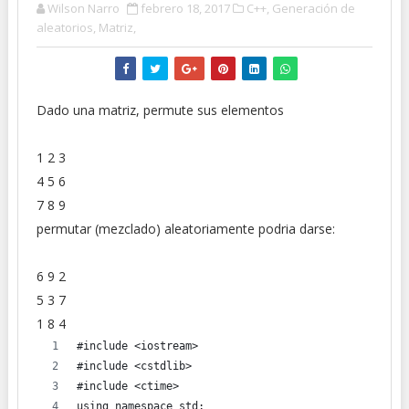
Wilson Narro
febrero 18, 2017
C++,
Generación de
aleatorios,
Matriz,
Dado una matriz, permute sus elementos
1 2 3
4 5 6
7 8 9
permutar (mezclado) aleatoriamente podria darse:
6 9 2
5 3 7
1 8 4
#include <iostream>
#include <cstdlib>
#include <ctime>
using namespace std;