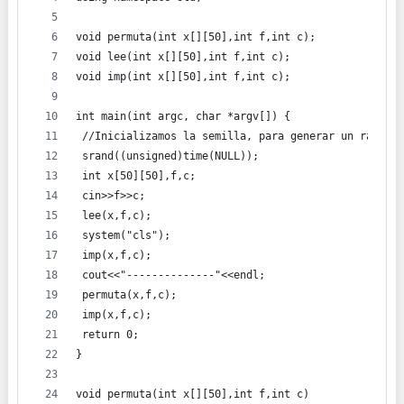
void permuta(int x[][50],int f,int c);
void lee(int x[][50],int f,int c); 
void imp(int x[][50],int f,int c);
int main(int argc, char *argv[]) {
 //Inicializamos la semilla, para generar un rango d
 srand((unsigned)time(NULL));
 int x[50][50],f,c;
 cin>>f>>c;
 lee(x,f,c);
 system("cls");
 imp(x,f,c);
 cout<<"--------------"<<endl;
 permuta(x,f,c);
 imp(x,f,c);
 return 0;
}
void permuta(int x[][50],int f,int c)