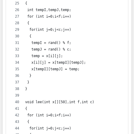
{
 int tempI,tempJ,temp;
 for (int i=0;i<f;i++)
 {
  for(int j=0;j<c;j++)
  {
   tempI = rand() % f;
   tempJ = rand() % c;
   temp = x[i][j];
   x[i][j] = x[tempI][tempJ];
   x[tempI][tempJ] = temp;
  }
 }
}
void lee(int x[][50],int f,int c)
{
 for (int i=0;i<f;i++)
 {
  for(int j=0;j<c;j++)