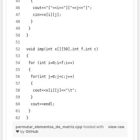
  {
   cout<<"["<<i<<"]["<<j<<"]";
   cin>>x[i][j];
  }
 }
}
void imp(int x[][50],int f,int c)
{
 for (int i=0;i<f;i++)
 {
  for(int j=0;j<c;j++)
  {
   cout<<x[i][j]<<"\t";
  }
  cout<<endl;
 }
}
permutar_elementos_de_matriz.cpp
hosted with
view raw
❤ by
GitHub