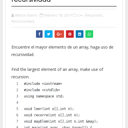
Wilson Narro
febrero 18, 2017
C++,
Recursión,
Recursividad,
Encuentre el mayor elemento de un array, haga uso de
recursividad.
Find the largest element of an array, make use of
recursion.
#include <iostream>
#include <cstdlib>
using namespace std;
void leer(int x[],int n);
void recorre(int x[],int n);
void mayElem(int x[],int n,int &may);
int main(int argc, char *argv[]) {