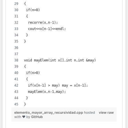
{
 if(n>0)
 {
  recorre(x,n-1);
  cout<<x[n-1]<<endl;
 }
}
void mayElem(int x[],int n,int &may)
{
 if(n>0)
 {
  if(x[n-1] > may) may = x[n-1];
  mayElem(x,n-1,may);
 }
}
elemento_mayor_array_recursividad.cpp
hosted
view raw
with ❤ by
GitHub