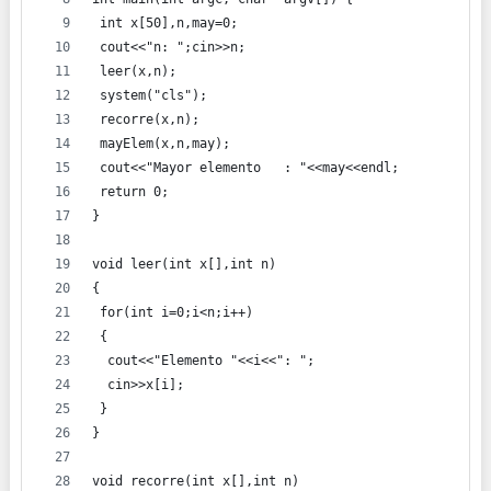
 int x[50],n,may=0;
 cout<<"n: ";cin>>n;
 leer(x,n);
 system("cls");
 recorre(x,n);
 mayElem(x,n,may);
 cout<<"Mayor elemento   : "<<may<<endl;
 return 0;
}
void leer(int x[],int n)
{
 for(int i=0;i<n;i++)
 {
  cout<<"Elemento "<<i<<": ";
  cin>>x[i];
 }
}
void recorre(int x[],int n)